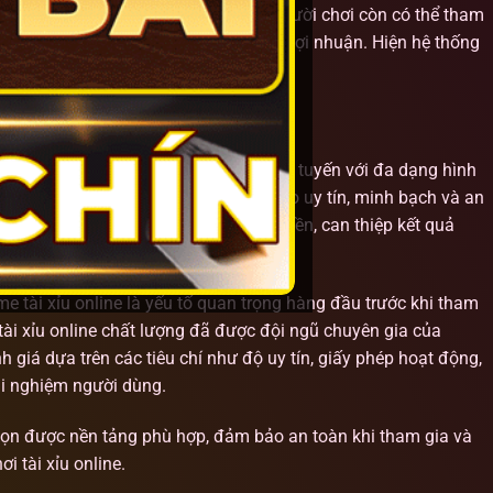
ực tế của từng cổng game. Ngoài ra, người chơi còn có thể tham
ghiệm đặt cược và chiến thuật tối ưu lợi nhuận. Hiện hệ thống
ến tháng 11/2025.
tps://taixiuonline.black/
ổng game và app tài xỉu đổi thưởng trực tuyến với đa dạng hình
hông phải nền tảng nào cũng đảm bảo uy tín, minh bạch và an
chỉ có thể dẫn đến rủi ro như khó rút tiền, can thiệp kết quả
e tài xỉu online là yếu tố quan trọng hàng đầu trước khi tham
ài xỉu online chất lượng đã được đội ngũ chuyên gia của
h giá dựa trên các tiêu chí như độ uy tín, giấy phép hoạt động,
ải nghiệm người dùng.
họn được nền tảng phù hợp, đảm bảo an toàn khi tham gia và
ơi tài xỉu online.