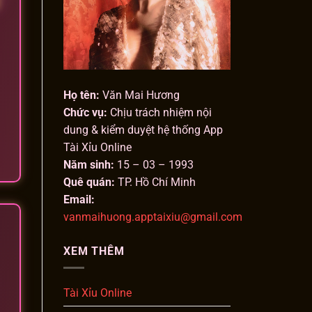
Họ tên:
Văn Mai Hương
Chức vụ:
Chịu trách nhiệm nội
dung & kiểm duyệt hệ thống App
Tài Xỉu Online
Năm sinh:
15 – 03 – 1993
Quê quán:
TP. Hồ Chí Minh
Email:
vanmaihuong.apptaixiu@gmail.com
XEM THÊM
Tài Xỉu Online