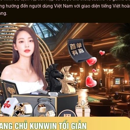
ng hướng đến người dùng Việt Nam với giao diện tiếng Việt hoà
ạng.