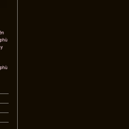
iền
 phù
ày
 phù