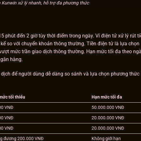
n Kunwin xử lý nhanh, hỗ trợ đa phương thức
 phút đến 2 giờ tùy thời điểm trong ngày. Ví điện tử xử lý rút t
kể so với chuyển khoản thông thường. Tiền điện tử là lựa chọn
 vượt mức trần giao dịch thông thường. Hạn mức tối đa theo ng
ngân hàng.
o dịch để người dùng dễ dàng so sánh và lựa chọn phương thức
mức tối thiểu
Hạn mức tối đa
00 VNĐ
50.000.000 VNĐ
00 VNĐ
20.000.000 VNĐ
00 VNĐ
20.000.000 VNĐ
g đương 200.000 VNĐ
Không giới hạn