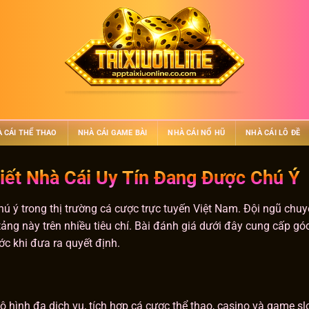
×
 CÁI THỂ THAO
NHÀ CÁI GAME BÀI
NHÀ CÁI NỔ HŨ
NHÀ CÁI LÔ ĐỀ
Tiết Nhà Cái Uy Tín Đang Được Chú Ý
ú ý trong thị trường cá cược trực tuyến Việt Nam. Đội ngũ chu
 tảng này trên nhiều tiêu chí. Bài đánh giá dưới đây cung cấp gó
c khi đưa ra quyết định.
ô hình đa dịch vụ, tích hợp cá cược thể thao, casino và game sl