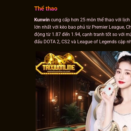
Thể thao
Kunwin
cung cấp hơn 25 môn thể thao với lịch 
lớn nhất với kèo bao phủ từ Premier League, 
động từ 1.87 đến 1.94, cạnh tranh tốt so với m
đấu DOTA 2, CS2 và League of Legends cập nh