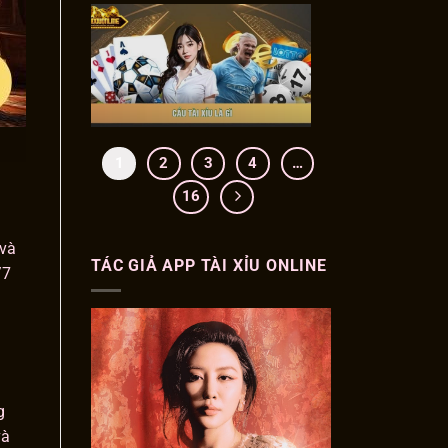
Giải Mã Khái Niệm Cầu Tài Xỉu Là Gì
Và Nghệ Thuật Dự Đoán Kết Quả
1
2
3
4
…
16
 và
TÁC GIẢ APP TÀI XỈU ONLINE
/7
g
và