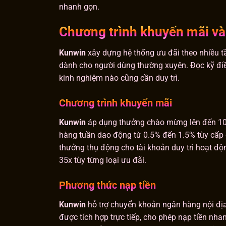
nhanh gọn.
Chương trình khuyến mãi và
Kunwin
xây dựng hệ thống ưu đãi theo nhiều 
dành cho người dùng thường xuyên. Đọc kỹ điề
kinh nghiệm nào cũng cần duy trì.
Chương trình khuyến mãi
Kunwin
áp dụng thưởng chào mừng lên đến 100
hàng tuần dao động từ 0.5% đến 1.5% tùy cấp 
thưởng thụ động cho tài khoản duy trì hoạt đ
35x tùy từng loại ưu đãi.
Phương thức nạp tiền
Kunwin
hỗ trợ chuyển khoản ngân hàng nội địa 
được tích hợp trực tiếp, cho phép nạp tiền nh