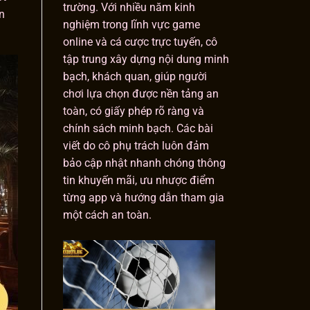
trường. Với nhiều năm kinh
n
nghiệm trong lĩnh vực game
online và cá cược trực tuyến, cô
tập trung xây dựng nội dung minh
bạch, khách quan, giúp người
chơi lựa chọn được nền tảng an
toàn, có giấy phép rõ ràng và
chính sách minh bạch. Các bài
viết do cô phụ trách luôn đảm
bảo cập nhật nhanh chóng thông
tin khuyến mãi, ưu nhược điểm
từng app và hướng dẫn tham gia
một cách an toàn.
Tài Xỉu Bóng Đá Và Cách Đọc Kèo
Hiệu Quả Cho Người Mới