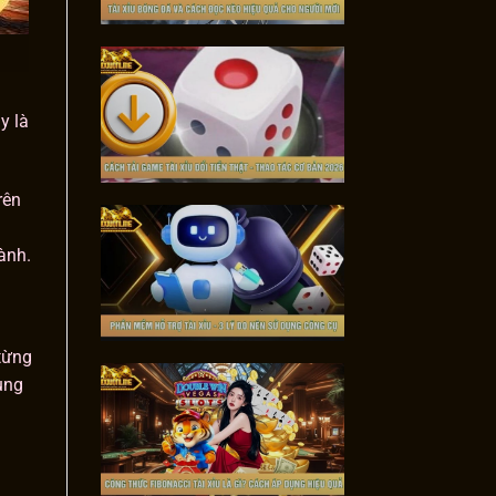
Cách Tải Game Tài Xỉu Đổi Tiền Thật –
y là
Thao Tác Cơ Bản 2026
rên
ành.
Phần Mềm Hỗ Trợ Tài Xỉu – 3 Lý Do
Nên Sử Dụng Công Cụ
từng
ùng
Công Thức Fibonacci Tài Xỉu Là Gì?
Cách Áp Dụng Hiệu Quả