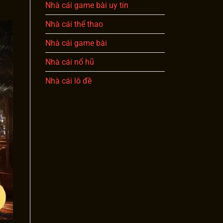
Nhà cái game bài uy tín
Nhà cái thể thao
Nhà cái game bài
Nhà cái nổ hũ
Nhà cái lô đề