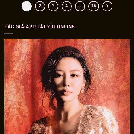
1
2
3
4
…
16
TÁC GIẢ APP TÀI XỈU ONLINE