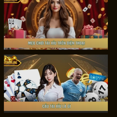
Bỏ Túi Những Mẹo Chơi Tài Xỉu Trên Điện Thoại Bách Chiến Bách Thắng
Giải Mã Khái Niệm Cầu Tài Xỉu Là Gì Và Nghệ Thuật Dự Đoán Kết Quả