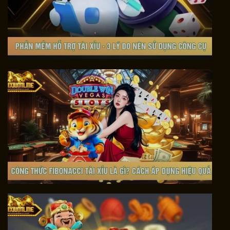
Phần Mềm Hỗ Trợ Tài Xỉu – 3 Lý Do Nên Sử Dụng Công Cụ
Công Thức Fibonacci Tài Xỉu Là Gì? Cách Áp Dụng Hiệu Quả