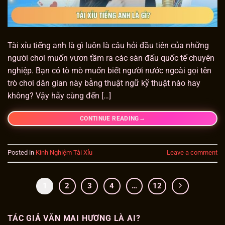
Tài xỉu tiếng anh là gì luôn là câu hỏi đầu tiên của những
người chơi muốn vươn tầm ra các sàn đấu quốc tế chuyên
nghiệp. Bạn có tò mò muốn biết người nước ngoài gọi tên
trò chơi dân gian này bằng thuật ngữ kỹ thuật nào hay
không? Vậy hãy cùng đến […]
→
CONTINUE READING
Posted in
Kinh Nghiệm Tài Xỉu
Leave a comment
1
2
3
4
…
12
TÁC GIẢ VĂN MAI HƯƠNG LÀ AI?