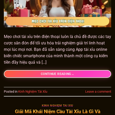
Mẹo chơi tài xỉu trên điện thoại luôn là chủ đề được các tay
cược săn đón để tối ưu hóa trải nghiệm giải trí linh hoạt
mọi lúc mọi nơi. Bạn đã sẵn sàng cùng App tài xỉu online
biến chiếc smartphone của mình thành một công cụ kiếm
tiền đầy hiệu quả và […]
→
CONTINUE READING
Posted in
Kinh Nghiệm Tài Xỉu
Leave a comment
KINH NGHIỆM TÀI XỈU
Giải Mã Khái Niệm Cầu Tài Xỉu Là Gì Và