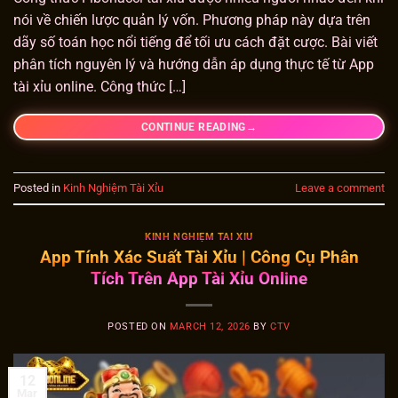
nói về chiến lược quản lý vốn. Phương pháp này dựa trên
dãy số toán học nổi tiếng để tối ưu cách đặt cược. Bài viết
phân tích nguyên lý và hướng dẫn áp dụng thực tế từ App
tài xỉu online. Công thức […]
→
CONTINUE READING
Posted in
Kinh Nghiệm Tài Xỉu
Leave a comment
KINH NGHIỆM TÀI XỈU
App Tính Xác Suất Tài Xỉu | Công Cụ Phân
Tích Trên App Tài Xỉu Online
POSTED ON
MARCH 12, 2026
BY
CTV
12
Mar