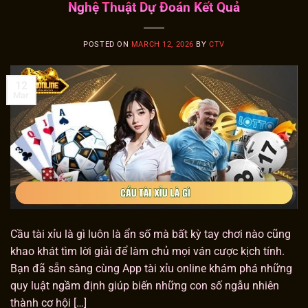
Nghệ Thuật Dự Đoán Kết Quả
POSTED ON
MARCH 12, 2026
BY
CTV
12
Mar
Cầu tài xỉu là gì luôn là ẩn số mà bất kỳ tay chơi nào cũng
khao khát tìm lời giải để làm chủ mọi ván cược kịch tính.
Bạn đã sẵn sàng cùng App tài xỉu online khám phá những
quy luật ngầm định giúp biến những con số ngẫu nhiên
thành cơ hội […]