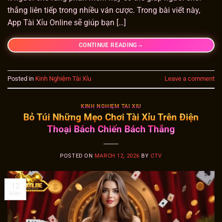
thắng liên tiếp trong nhiều ván cược. Trong bài viết này,
App Tài Xỉu Online sẽ giúp bạn […]
→
CONTINUE READING
Posted in
Kinh Nghiệm Tài Xỉu
Leave a comment
KINH NGHIỆM TÀI XỈU
Bỏ Túi Những Mẹo Chơi Tài Xỉu Trên Điện
Thoại Bách Chiến Bách Thắng
POSTED ON
MARCH 12, 2026
BY
CTV
12
Mar